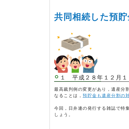
共同相続した預貯
１ 平成２８年１２月１
最高裁判例の変更があり，遺産分
なることは，
預貯金も遺産分割の
今回，日弁連の発行する雑誌で特
しょう。