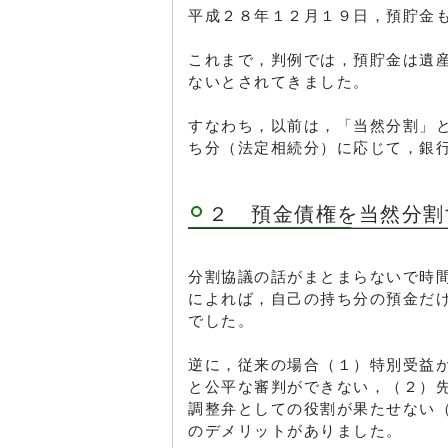
平成２８年１２月１９日，預貯金
これまで，判例では，預貯金は遺
ないとされてきました。
すなわち，以前は，「当然分割」
ち分（法定相続分）に応じて，銀
２ 預金債権を当然分割
分割協議の話がまとまらないで時
によれば，自己の持ち分の預金だ
でした。
逆に，従来の場合（１）特別受益
と公平な審判ができない，（２）
調整弁としての役割が果たせない
のデメリットがありました。