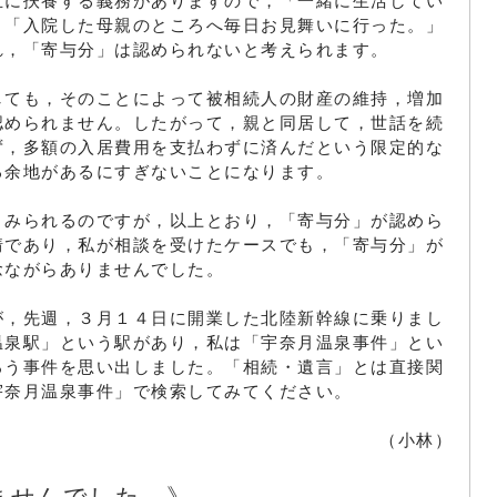
互に扶養する義務がありますので，「一緒に生活してい
」「入院した母親のところへ毎日お見舞いに行った。」
れ，「寄与分」は認められないと考えられます。
しても，そのことによって被相続人の財産の維持，増加
認められません。したがって，親と同居して，世話を続
ず，多額の入居費用を支払わずに済んだという限定的な
る余地があるにすぎないことになります。
くみられるのですが，以上とおり，「寄与分」が認めら
情であり，私が相談を受けたケースでも，「寄与分」が
念ながらありませんでした。
が，先週，３月１４日に開業した北陸新幹線に乗りまし
温泉駅」という駅があり，私は「宇奈月温泉事件」とい
ろう事件を思い出しました。「相続・遺言」とは直接関
宇奈月温泉事件」で検索してみてください。
（小林）
ませんでした。》