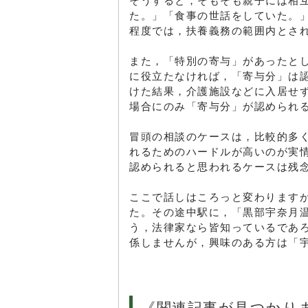
そうすると，そもそも親子には相
た。」「食事の世話をしていた。
程度では，扶養義務の範囲内とさ
また，「特別の寄与」があったと
に役立たなければ，「寄与分」は
けた結果，介護施設などに入居せ
場合にのみ「寄与分」が認められ
冒頭の相談のケースは，比較的多
れるためのハードルが高いのが実
認められると思われるケースは残
ここで話しはころっと変わります
た。その途中駅に，「黒部宇奈月
う，法律家なら皆知っているであ
係しませんが，興味のある方は「
《関連記事が見つかり