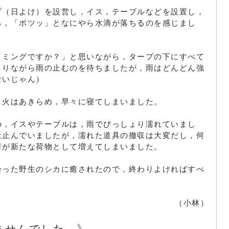
プ（日よけ）を設営し，イス，テーブルなどを設置し，
ろ，「ポツッ」となにやら水滴が落ちるのを感じまし
イミングですか？」と思いながら，タープの下にすべて
とりながら雨の止むのを待ちましたが，雨はどんどん強
ないじゃん）
き火はあきらめ，早々に寝てしまいました。
の，イスやテーブルは，雨でびっしょり濡れていまし
は止んでいましたが，濡れた道具の撤収は大変だし，何
薪が新たな荷物として増えてしまいました。
会った野生のシカに癒されたので，終わりよければすべ
（小林）
ませんでした。》