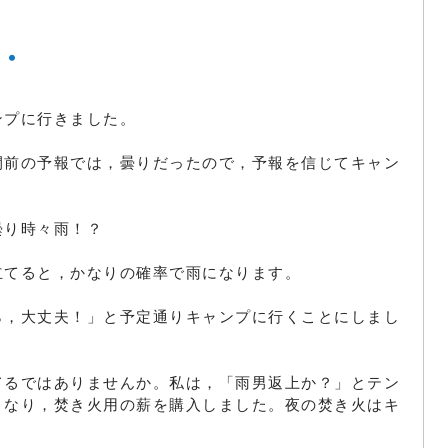
・
ンプに行きました。
間前の予報では，曇りだったので，予報を信じてキャン
曇り時々雨！？
立てると，かなりの確率で雨になります。
ら，大丈夫！」と予定通りキャンプに行くことにしまし
てるではありませんか。私は，「雨男返上か？」とテン
くなり，焚き火用の薪を購入しました。夜の焚き火はキ