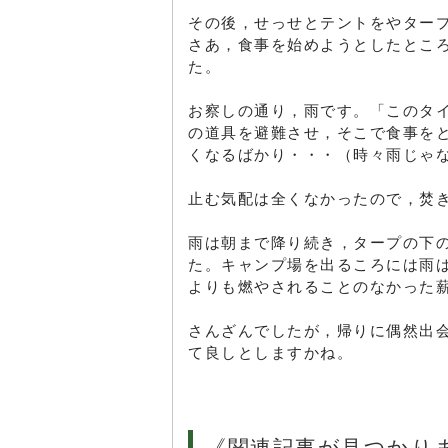
その後，せっせとテントをやター
さあ，食事を始めようとしたとこ
た。
お察しの通り，雨です。「このタ
の道具を避難させ，そこで食事を
くなるばかり・・・（時々雨じゃ
止む気配は全くなかったので，焚
雨は朝まで降り続き，タープの下
た。キャンプ場を出るころには雨
よりも燃やされることのなかった
さんざんでしたが，帰りに偶然出
て良しとしますかね。
《関連記事が見つかり